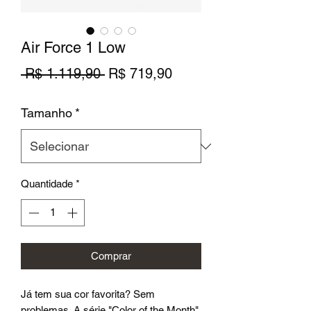
Air Force 1 Low
Preço
Preço
 R$ 1.119,90 
R$ 719,90
normal
promocional
Tamanho
*
Quantidade
*
Comprar
Já tem sua cor favorita? Sem
problemas. A série "Color of the Month"