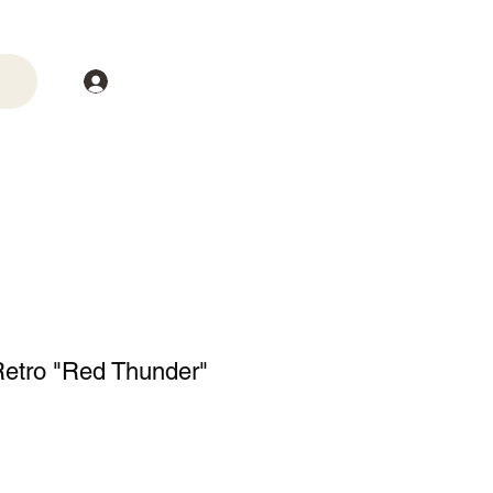
Login
trega
Mais
Retro "Red Thunder"
o