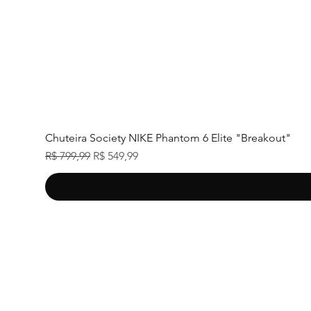
Chuteira Society NIKE Phantom 6 Elite "Breakout"
Preço normal
Preço promocional
R$ 799,99
R$ 549,99