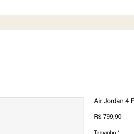
al
Society
Sneaker
Perfumaria
Pronta En
Air Jordan 4 
Preç
R$ 799,90
Tamanho
*