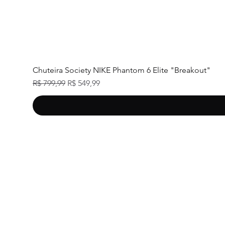
Chuteira Society NIKE Phantom 6 Elite "Breakout"
Preço normal
Preço promocional
R$ 799,99
R$ 549,99