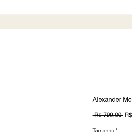
al
Society
Sneaker
Perfumaria
Pronta En
Alexander M
Pr
 R$ 799,00 
R$
nor
Tamanho
*