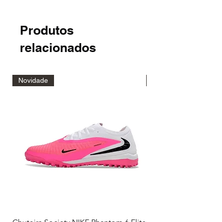
Produtos
relacionados
Novidade
Novidade