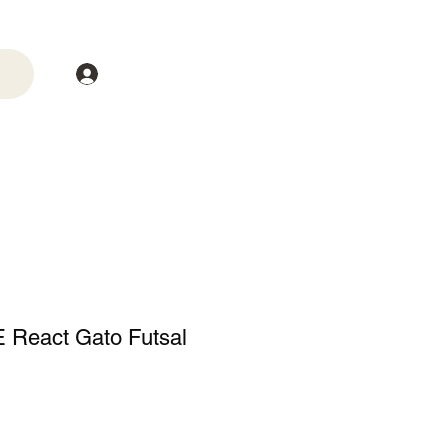
Login
trega
Mais
E React Gato Futsal
o