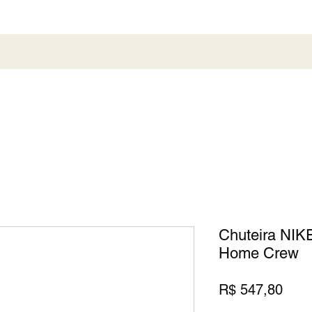
al
Society
Sneaker
Perfumaria
Pronta En
Chuteira NIK
Home Crew
Preç
R$ 547,80