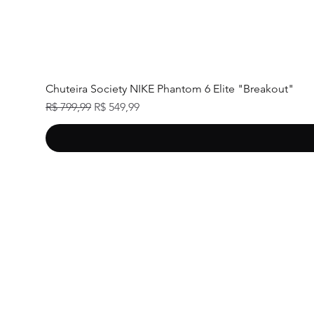
Chuteira Society NIKE Phantom 6 Elite "Breakout"
Preço normal
Preço promocional
R$ 799,99
R$ 549,99