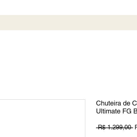
al
Society
Sneaker
Perfumaria
Pronta En
Chuteira de 
Ultimate FG 
P
 R$ 1.299,00 