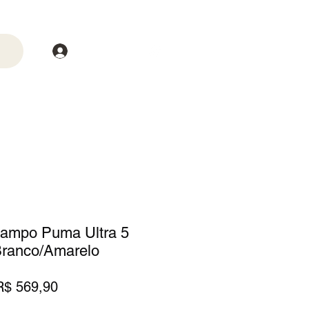
Login
trega
Mais
Campo Puma Ultra 5
Branco/Amarelo
reço
Preço
R$ 569,90