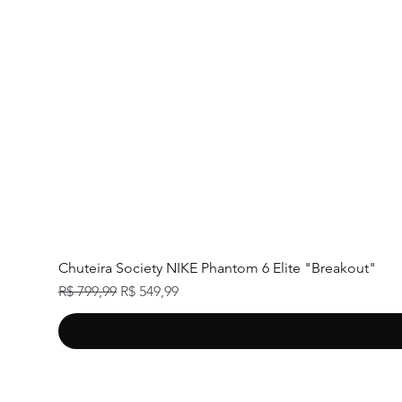
Chuteira Society NIKE Phantom 6 Elite "Breakout"
Preço normal
Preço promocional
R$ 799,99
R$ 549,99