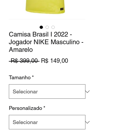
Camisa Brasil I 2022 -
Jogador NIKE Masculino -
Amarelo
Preço
Preço
 R$ 399,00 
R$ 149,00
normal
promocional
Tamanho
*
Personalizado
*