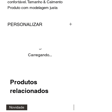
confortável. Tamanho & Caimento
Produto com modelagem justa
PERSONALIZAR
Após a compra enviar:
Nome:
Número:
Carregando...
Produtos
relacionados
Novidade
Novidade