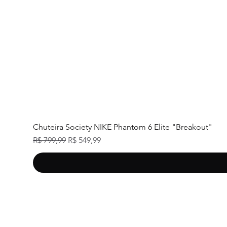
Chuteira Society NIKE Phantom 6 Elite "Breakout"
Preço normal
Preço promocional
R$ 799,99
R$ 549,99