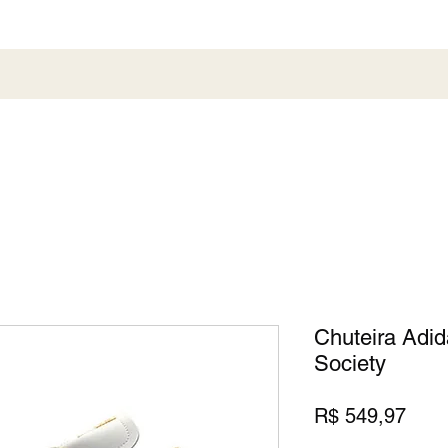
al
Society
Sneaker
Perfumaria
Pronta En
Chuteira Adi
Society
Preç
R$ 549,97