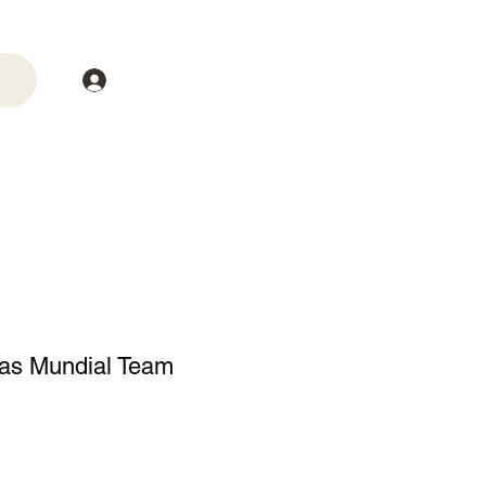
Login
trega
Mais
das Mundial Team
o