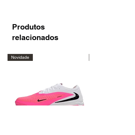
Produtos
relacionados
Novidade
Novidade