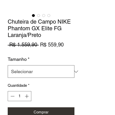
Chuteira de Campo NIKE
Phantom GX Elite FG
Laranja/Preto
Preço
Preço
 R$ 1.559,90 
R$ 559,90
normal
promocional
Tamanho
*
Quantidade
*
Comprar