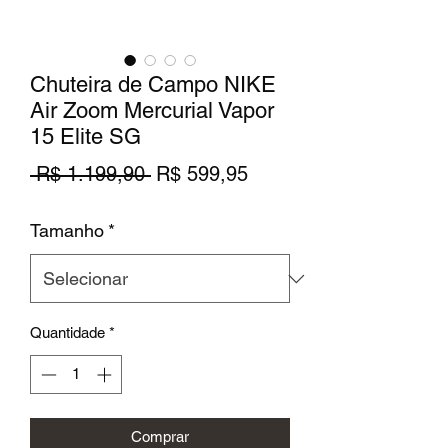
Chuteira de Campo NIKE
Air Zoom Mercurial Vapor
15 Elite SG
Preço
Preço
 R$ 1.199,90 
R$ 599,95
normal
promocional
Tamanho
*
Quantidade
*
Comprar