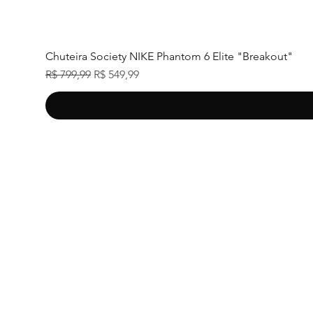
Chuteira Society NIKE Phantom 6 Elite "Breakout"
Preço normal
Preço promocional
R$ 799,99
R$ 549,99