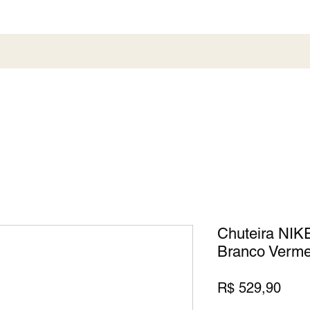
al
Society
Sneaker
Perfumaria
Pronta En
Chuteira NIKE
Branco Verme
Preç
R$ 529,90