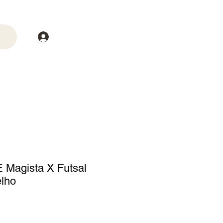
Login
trega
Mais
 Magista X Futsal
lho
o