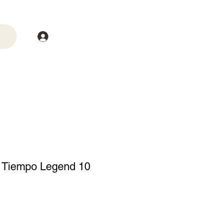
Login
trega
Mais
e Tiempo Legend 10
o