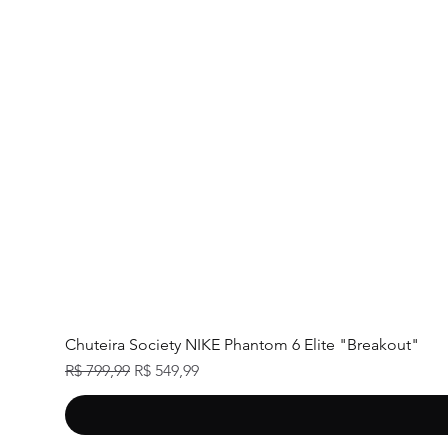
Chuteira Society NIKE Phantom 6 Elite "Breakout"
Preço normal
Preço promocional
R$ 799,99
R$ 549,99