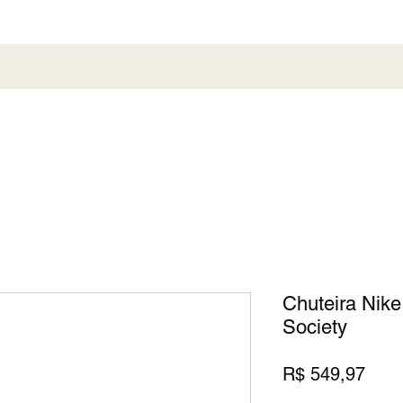
al
Society
Sneaker
Perfumaria
Pronta En
Chuteira Nik
Society
Preç
R$ 549,97