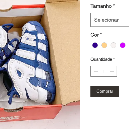
nor
Tamanho
*
Selecionar
Cor
*
Quantidade
*
Comprar