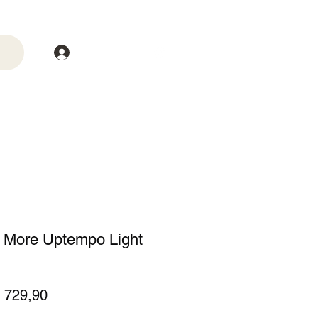
Login
trega
Mais
r More Uptempo Light
eço
Preço
 729,90