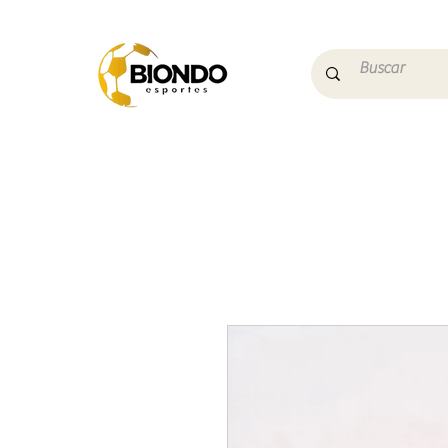
Início
Campo
Futs