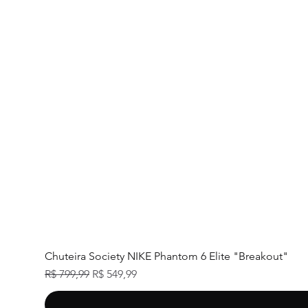
Chuteira Society NIKE Phantom 6 Elite "Breakout"
Preço normal
Preço promocional
R$ 799,99
R$ 549,99