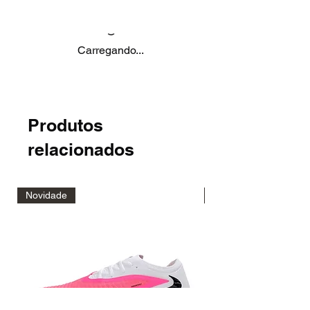
Carregando...
Produtos
relacionados
Novidade
Novidade