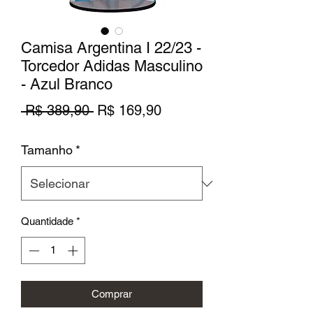
Camisa Argentina I 22/23 -
Torcedor Adidas Masculino
- Azul Branco
Preço
Preço
 R$ 389,90 
R$ 169,90
normal
promocional
Tamanho
*
Quantidade
*
Comprar