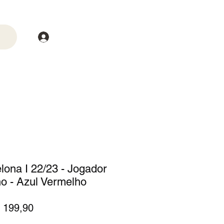
Login
trega
Mais
ona I 22/23 - Jogador
o - Azul Vermelho
eço
Preço
 199,90