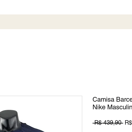
al
Society
Sneaker
Perfumaria
Pronta En
Camisa Barcel
Nike Masculin
Pr
 R$ 439,90 
R$