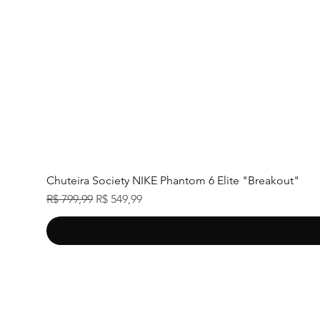
Chuteira Society NIKE Phantom 6 Elite "Breakout"
Preço normal
Preço promocional
R$ 799,99
R$ 549,99