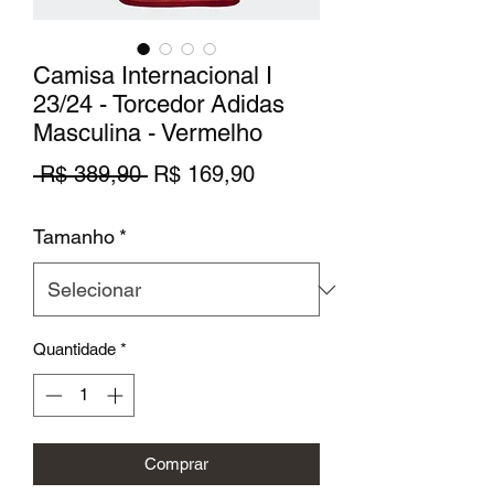
Camisa Internacional I
23/24 - Torcedor Adidas
Masculina - Vermelho
Preço
Preço
 R$ 389,90 
R$ 169,90
normal
promocional
Tamanho
*
Quantidade
*
Comprar