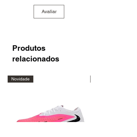
Avaliar
Produtos
relacionados
Novidade
Novidade