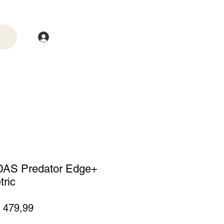
Login
trega
Mais
DAS Predator Edge+
tric
eço
Preço
 479,99