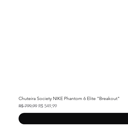
Chuteira Society NIKE Phantom 6 Elite "Breakout"
Preço normal
Preço promocional
R$ 799,99
R$ 549,99