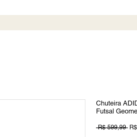
al
Society
Sneaker
Perfumaria
Pronta En
Chuteira ADI
Futsal Geome
Pr
 R$ 599,99 
R$