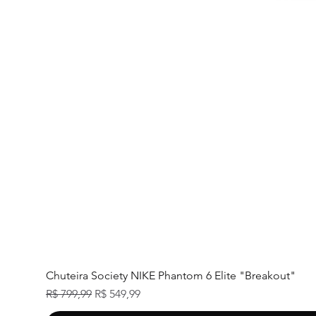
Chuteira Society NIKE Phantom 6 Elite "Breakout"
Preço normal
Preço promocional
R$ 799,99
R$ 549,99