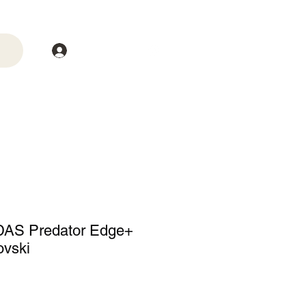
Login
trega
Mais
DAS Predator Edge+
ovski
eço