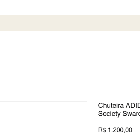
al
Society
Sneaker
Perfumaria
Pronta En
Chuteira ADI
Society Swar
Pr
R$ 1.200,00