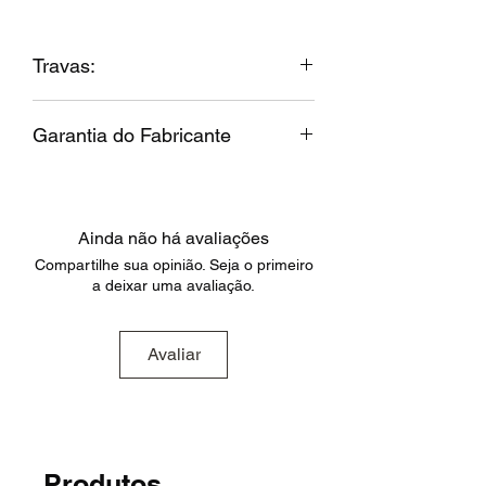
Travas:
Travas removíveis.
Acompanha
Garantia do Fabricante
Chave para troca das travas e trava
reserva.
Garantia do Fabricante:
Contra
defeito de fabricação
Ainda não há avaliações
Compartilhe sua opinião. Seja o primeiro
a deixar uma avaliação.
Avaliar
Produtos