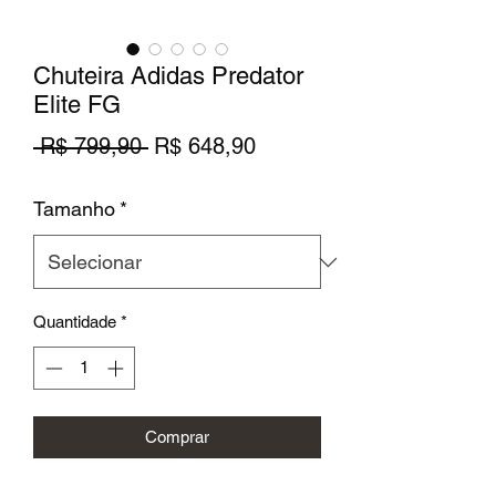
Chuteira Adidas Predator
Elite FG
Preço
Preço
 R$ 799,90 
R$ 648,90
normal
promocional
Tamanho
*
Quantidade
*
Comprar