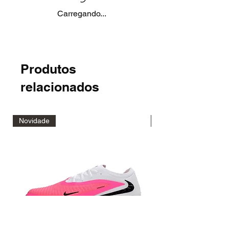
Carregando...
Produtos
relacionados
Novidade
Novidade