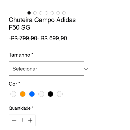
Chuteira Campo Adidas
F50 SG
Preço
Preço
 R$ 799,90 
R$ 699,90
normal
promocional
Tamanho
*
Cor
*
Quantidade
*