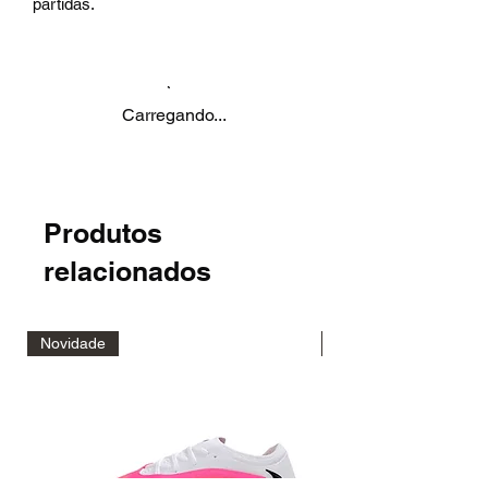
partidas.
Carregando...
Produtos
relacionados
Novidade
Novidade