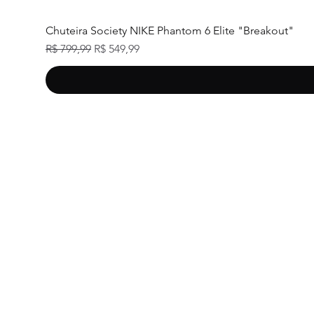
Chuteira Society NIKE Phantom 6 Elite "Breakout"
Preço normal
Preço promocional
R$ 799,99
R$ 549,99
Tra