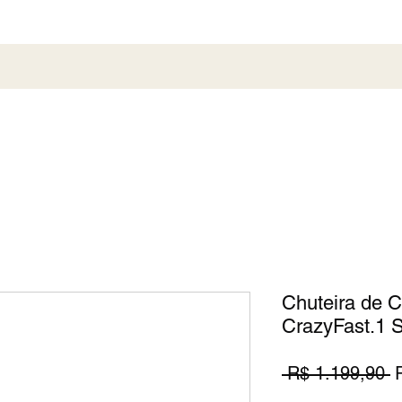
al
Society
Sneaker
Perfumaria
Pronta En
Chuteira de
CrazyFast.1 
P
 R$ 1.199,90 