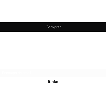
Comprar
Biondo Esportes
Formulário de inscrição
Enviar
vessão Leopoldina - São Cristovão, Caxias do Sul - RS, 95059-010, B
(54) 99953-4915