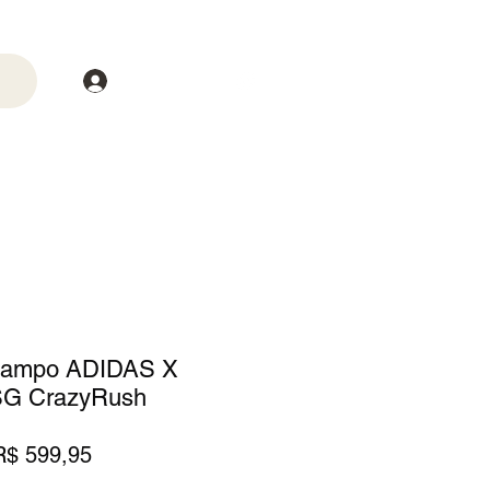
Login
trega
Mais
 Campo ADIDAS X
SG CrazyRush
reço
Preço
R$ 599,95