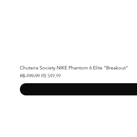
Chuteira Society NIKE Phantom 6 Elite "Breakout"
Preço normal
Preço promocional
R$ 799,99
R$ 549,99