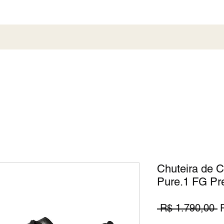
al
Society
Sneaker
Perfumaria
Pronta En
Chuteira de
Pure.1 FG Pr
P
 R$ 1.790,00 