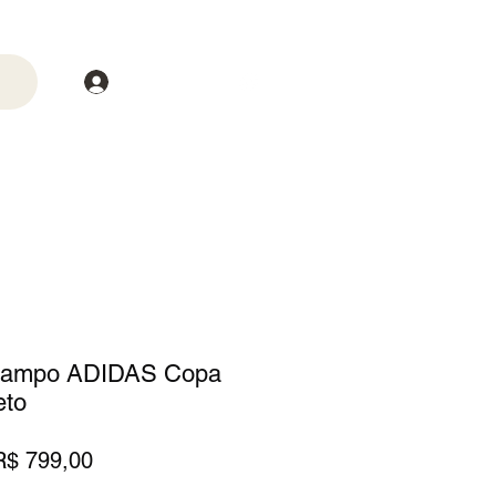
Login
trega
Mais
 Campo ADIDAS Copa
eto
reço
Preço
R$ 799,00