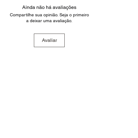
Ainda não há avaliações
Compartilhe sua opinião. Seja o primeiro
a deixar uma avaliação.
Avaliar
Produtos
relacionados
Novidade
Novidade