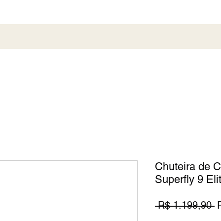
al
Society
Sneaker
Perfumaria
Pronta En
Chuteira de 
Superfly 9 Eli
P
 R$ 1.199,90 