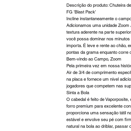
Descrição do produto: Chuteira d
FG 'Blast Pack'
Incline instantaneamente o campo 
Adicionamos uma unidade Zoom Air
textura aderente na parte superio
você possa dominar nos minutos f
importa. É leve e rente ao chão, e
pontas da grama enquanto corre 
Bem-vindo ao Campo, Zoom
Pela primeira vez em nossa hist
Air de 3/4 de comprimento específi
na placa e fornece um nível adic
jogadores que competem nas superf
Sinta a Bola
O cabedal é feito de Vaporposit
forro premium para excelente cont
proporciona uma sensação tátil n
estável e envolve seu pé com fi
natural na bola ao driblar, passar