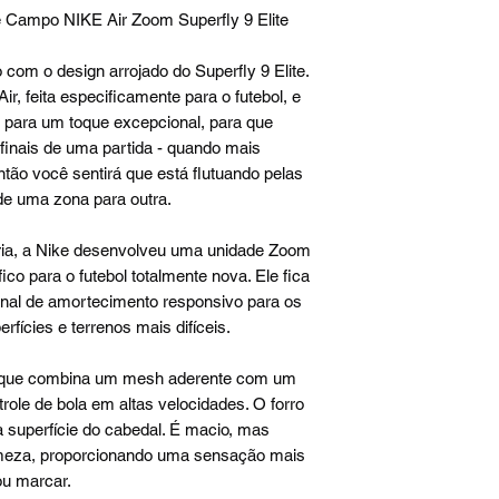
e Campo NIKE Air Zoom Superfly 9 Elite
com o design arrojado do Superfly 9 Elite.
, feita especificamente para o futebol, e
r para um toque excepcional, para que
inais de uma partida - quando mais
ntão você sentirá que está flutuando pelas
de uma zona para outra.
ória, a Nike desenvolveu uma unidade Zoom
co para o futebol totalmente nova. Ele fica
ional de amortecimento responsivo para os
ícies e terrenos mais difíceis.
e, que combina um mesh aderente com um
role de bola em altas velocidades. O forro
a superfície do cabedal. É macio, mas
rmeza, proporcionando uma sensação mais
 ou marcar.