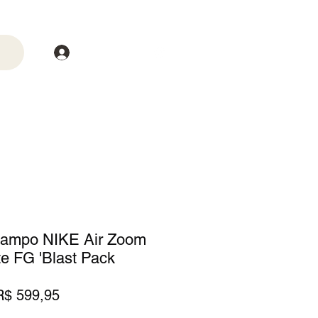
Login
trega
Mais
Campo NIKE Air Zoom
te FG 'Blast Pack
reço
Preço
R$ 599,95