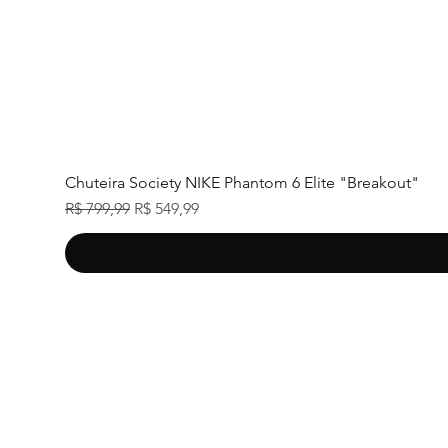
Chuteira Society NIKE Phantom 6 Elite "Breakout"
Preço normal
Preço promocional
R$ 799,99
R$ 549,99