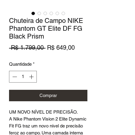
Chuteira de Campo NIKE
Phantom GT Elite DF FG
Black Prism
Preço
Preço
 R$ 1.799,00 
R$ 649,00
normal
promocional
Quantidade
*
Comprar
UM NOVO NÍVEL DE PRECISÃO.
A Nike Phantom Vision 2 Elite Dynamic
Fit FG traz um novo nível de precisão
feroz ao campo. Uma camada interna