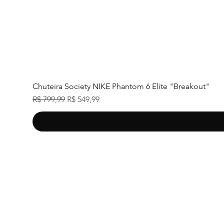
Chuteira Society NIKE Phantom 6 Elite "Breakout"
Preço normal
Preço promocional
R$ 799,99
R$ 549,99