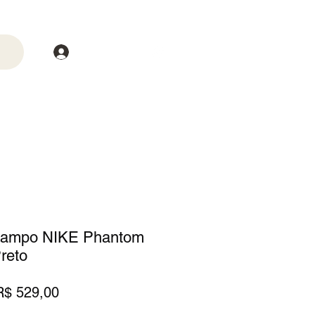
Login
trega
Mais
 Campo NIKE Phantom
reto
reço
Preço
R$ 529,00