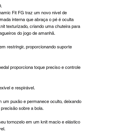
.
namic Fit FG traz um novo nível de
ada interna que abraça o pé é oculta
it texturizado, criando uma chuteira para
zagueiros do jogo de amanhã.
m restringir, proporcionando suporte
edal proporciona toque preciso e controle
xível e respirável.
m um puxão e permanece oculto, deixando
 precisão sobre a bola.
seu tornozelo em um knit macio e elástico
el.