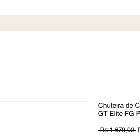
al
Society
Sneaker
Perfumaria
Pronta En
Chuteira de
GT Elite FG P
P
 R$ 1.679,00 