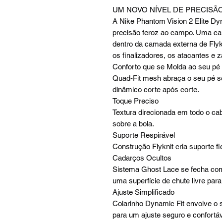
UM NOVO NÍVEL DE PRECISÃO
A Nike Phantom Vision 2 Elite Dy
precisão feroz ao campo. Uma cam
dentro da camada externa de Flykn
os finalizadores, os atacantes e 
Conforto que se Molda ao seu pé
Quad-Fit mesh abraça o seu pé se
dinâmico corte após corte.
Toque Preciso
Textura direcionada em todo o cab
sobre a bola.
Suporte Respirável
Construção Flyknit cria suporte fle
Cadarços Ocultos
Sistema Ghost Lace se fecha co
uma superfície de chute livre para
Ajuste Simplificado
Colarinho Dynamic Fit envolve o 
para um ajuste seguro e confortáv