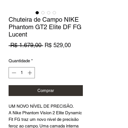
Chuteira de Campo NIKE
Phantom GT2 Elite DF FG
Lucent
Preço
Preço
 R$ 1.679,00 
R$ 529,00
normal
promocional
Quantidade
*
Comprar
UM NOVO NÍVEL DE PRECISÃO.
A Nike Phantom Vision 2 Elite Dynamic
Fit FG traz um novo nível de precisão
feroz ao campo. Uma camada interna