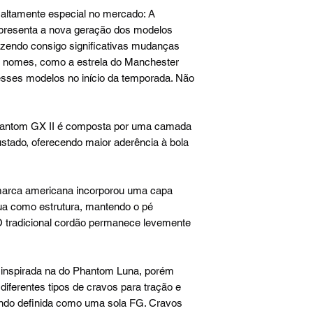
altamente especial no mercado: A
epresenta a nova geração dos modelos
zendo consigo significativas mudanças
es nomes, como a estrela do Manchester
r esses modelos no início da temporada. Não
Phantom GX II é composta por uma camada
justado, oferecendo maior aderência à bola
 marca americana incorporou uma capa
ua como estrutura, mantendo o pé
O tradicional cordão permanece levemente
 inspirada na do Phantom Luna, porém
iferentes tipos de cravos para tração e
endo definida como uma sola FG. Cravos