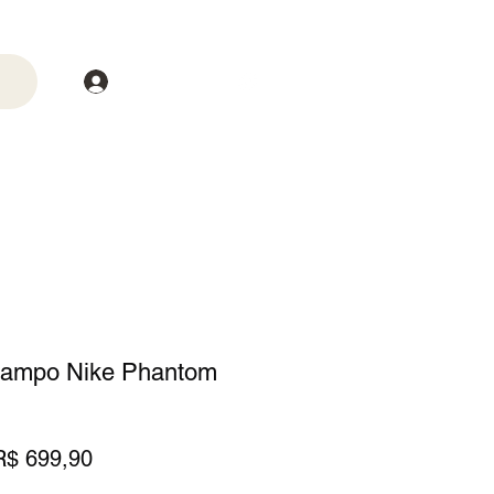
Login
trega
Mais
Campo Nike Phantom
reço
Preço
R$ 699,90