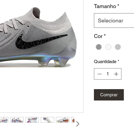
n
Tamanho
*
Selecionar
Cor
*
Quantidade
*
Comprar