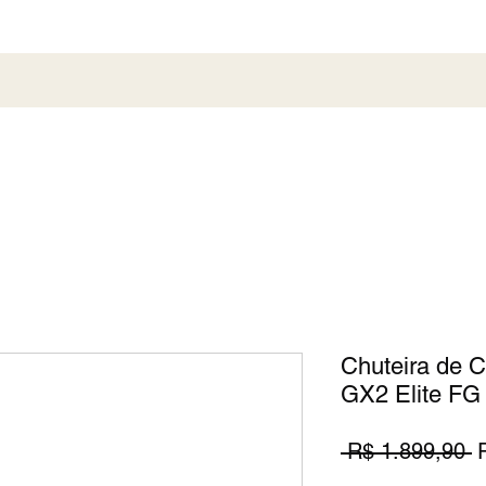
al
Society
Sneaker
Perfumaria
Pronta En
Chuteira de 
GX2 Elite FG
P
 R$ 1.899,90 