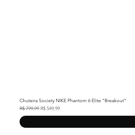
Chuteira Society NIKE Phantom 6 Elite "Breakout"
Preço normal
Preço promocional
R$ 799,99
R$ 549,99