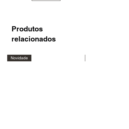
Produtos
relacionados
Novidade
Novidade