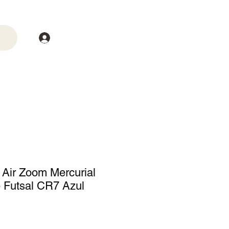
Login
trega
Mais
 Air Zoom Mercurial
e Futsal CR7 Azul
o