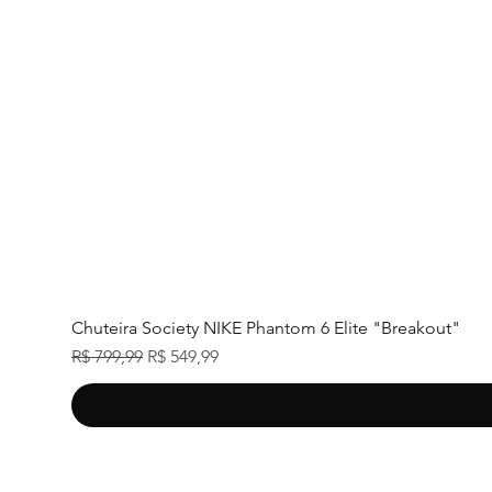
Chuteira Society NIKE Phantom 6 Elite "Breakout"
Preço normal
Preço promocional
R$ 799,99
R$ 549,99