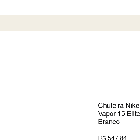
al
Society
Sneaker
Perfumaria
Pronta En
Chuteira Nike
Vapor 15 Elit
Branco
Preç
R$ 547,84