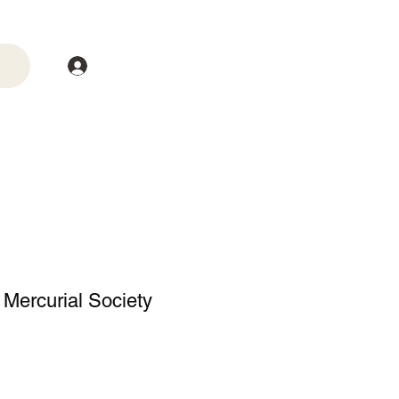
Login
trega
Mais
 Mercurial Society
o