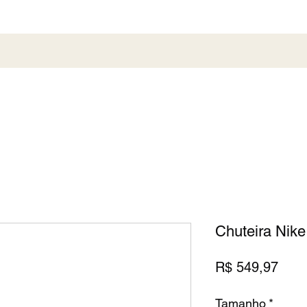
al
Society
Sneaker
Perfumaria
Pronta En
Chuteira Nike
Preç
R$ 549,97
Tamanho
*