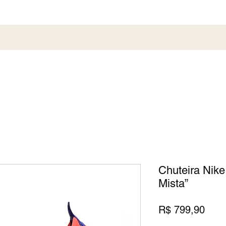
al
Society
Sneaker
Perfumaria
Pronta En
Chuteira Nike
Mista”
Preç
R$ 799,90