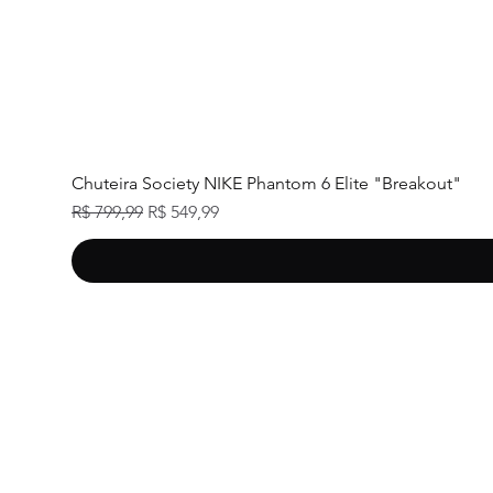
Chuteira Society NIKE Phantom 6 Elite "Breakout"
Preço normal
Preço promocional
R$ 799,99
R$ 549,99