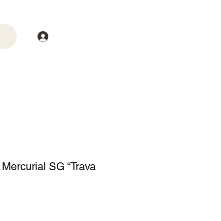
Login
trega
Mais
 Mercurial SG “Trava
o