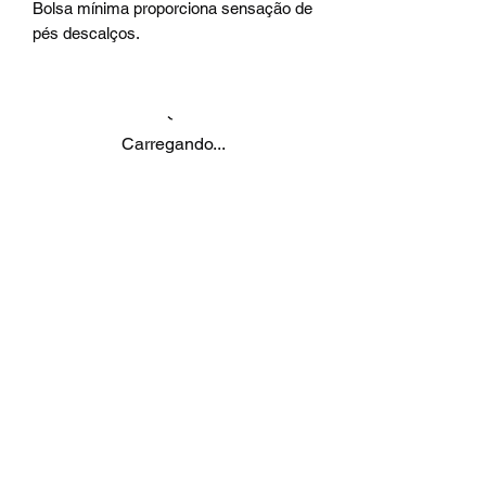
Bolsa mínima proporciona sensação de
pés descalços.
Carregando...
Produtos
relacionados
Novidade
Novidade