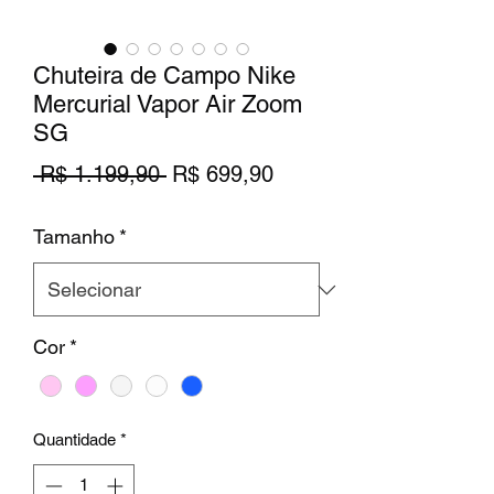
Chuteira de Campo Nike
Mercurial Vapor Air Zoom
SG
Preço
Preço
 R$ 1.199,90 
R$ 699,90
normal
promocional
Tamanho
*
Cor
*
Quantidade
*