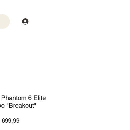
Login
trega
Mais
 Phantom 6 Elite
o "Breakout"
eço
Preço
 699,99