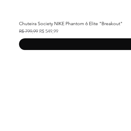
Chuteira Society NIKE Phantom 6 Elite "Breakout"
Preço normal
Preço promocional
R$ 799,99
R$ 549,99