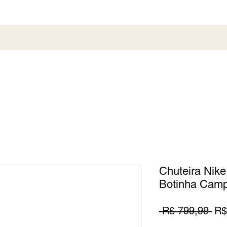
al
Society
Sneaker
Perfumaria
Pronta En
Chuteira Nike
Botinha Camp
Pr
 R$ 799,99 
R$