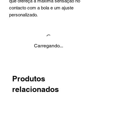
que ofereça a máxima sensação no
contacto com a bola e um ajuste
personalizado.
Carregando...
Produtos
relacionados
Novidade
Novidade