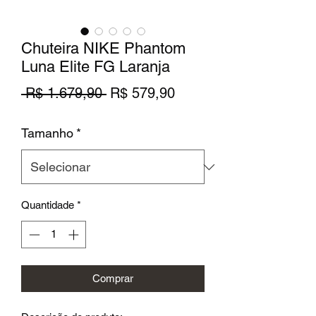
Chuteira NIKE Phantom
Luna Elite FG Laranja
Preço
Preço
 R$ 1.679,90 
R$ 579,90
normal
promocional
Tamanho
*
Quantidade
*
Comprar