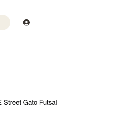
Login
trega
Mais
 Street Gato Futsal
o