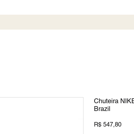
al
Society
Sneaker
Perfumaria
Pronta En
Chuteira NIKE
Brazil
Preç
R$ 547,80