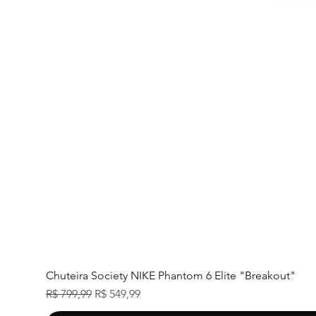
Chuteira Society NIKE Phantom 6 Elite "Breakout"
Preço normal
Preço promocional
R$ 799,99
R$ 549,99