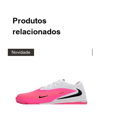
Produtos
relacionados
Novidade
Novidade