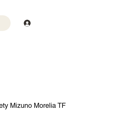
Login
trega
Mais
ety Mizuno Morelia TF
o