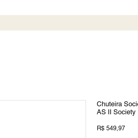
al
Society
Sneaker
Perfumaria
Pronta En
Chuteira Soci
AS II Society
Preç
R$ 549,97