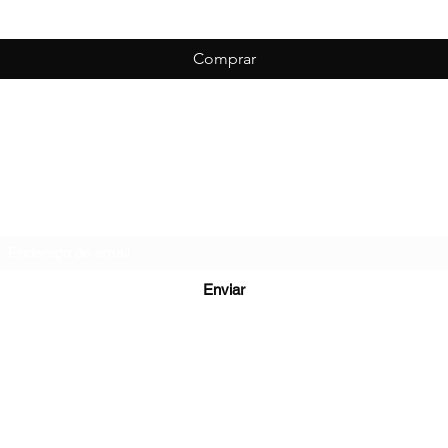
Comprar
Biondo Esportes
Formulário de inscrição
Enviar
vessão Leopoldina - São Cristovão, Caxias do Sul - RS, 95059-010, B
(54) 99953-4915
©2022 por Biondo Esportes.