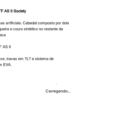
TF AS II Society
s artificiais. Cabedal composto por dois
ueira e couro sintético no restante da
laca
F AS II
ve, travas em ?L? e sistema de
m EVA.
Carregando...