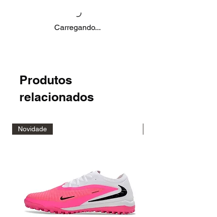
Carregando...
Produtos
relacionados
Novidade
Novidade