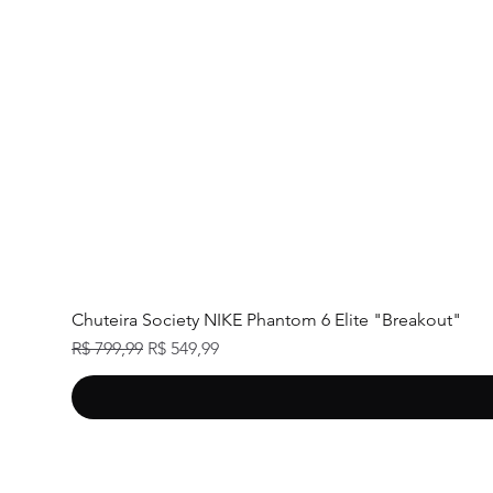
Chuteira Society NIKE Phantom 6 Elite "Breakout"
Preço normal
Preço promocional
R$ 799,99
R$ 549,99