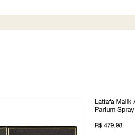
al
Society
Sneaker
Perfumaria
Pronta En
Lattafa Malik
Parfum Spray 
Preç
R$ 479,98