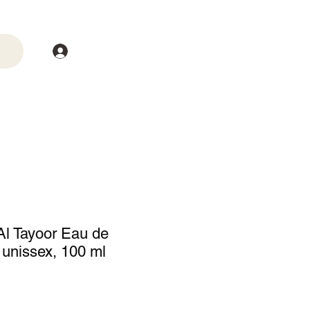
Login
trega
Mais
 Al Tayoor Eau de
unissex, 100 ml
o