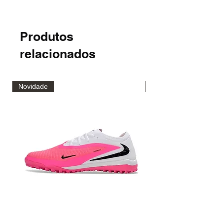
Produtos
relacionados
Novidade
Novidade