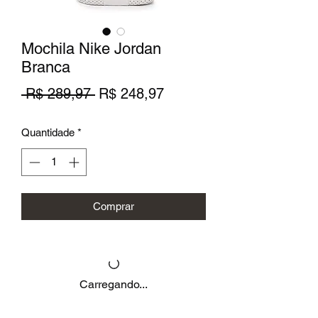
Mochila Nike Jordan
Branca
Preço
Preço
 R$ 289,97 
R$ 248,97
normal
promocional
Quantidade
*
Comprar
Carregando...