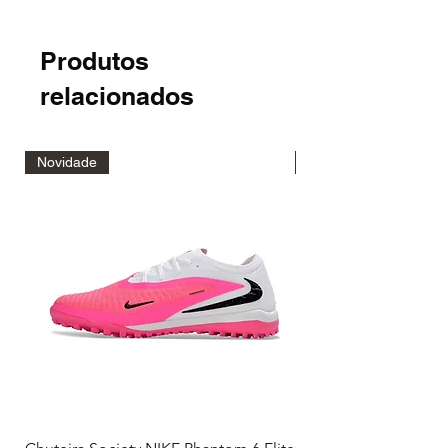
Produtos
relacionados
Novidade
Novidade