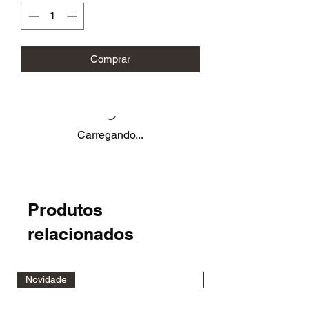
Comprar
Carregando...
Produtos
relacionados
Novidade
Novidade