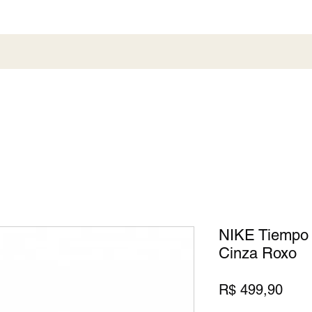
al
Society
Sneaker
Perfumaria
Pronta En
NIKE Tiempo 
Cinza Roxo
Preç
R$ 499,90