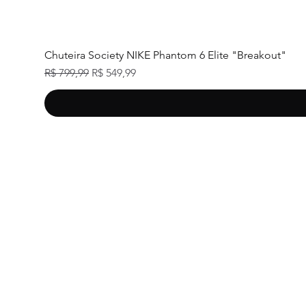
Chuteira Society NIKE Phantom 6 Elite "Breakout"
Preço normal
Preço promocional
R$ 799,99
R$ 549,99