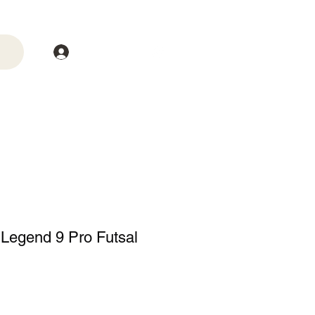
Login
trega
Mais
Legend 9 Pro Futsal
o