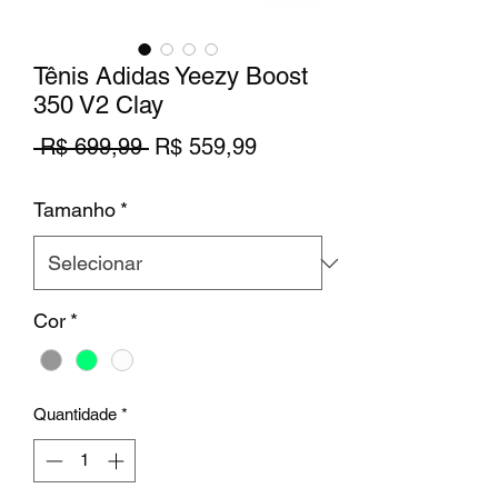
Tênis Adidas Yeezy Boost
350 V2 Clay
Preço
Preço
 R$ 699,99 
R$ 559,99
normal
promocional
Tamanho
*
Cor
*
Quantidade
*