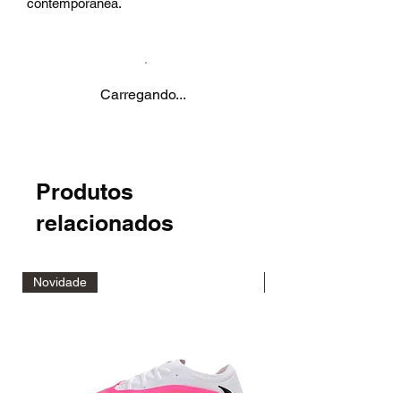
contemporânea.
Carregando...
Produtos
relacionados
Novidade
Novidade