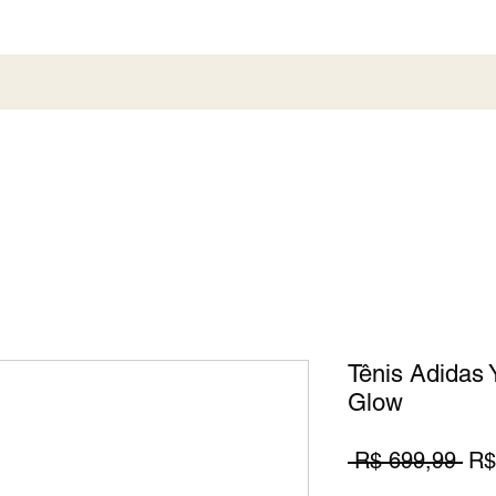
al
Society
Sneaker
Perfumaria
Pronta En
Tênis Adidas
Glow
Pr
 R$ 699,99 
R$