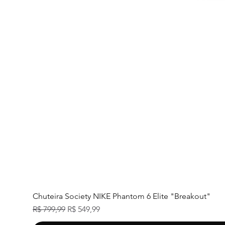
Chuteira Society NIKE Phantom 6 Elite "Breakout"
Preço normal
Preço promocional
R$ 799,99
R$ 549,99