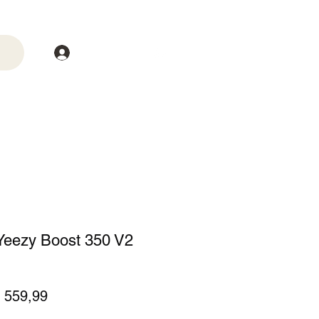
Login
trega
Mais
 Yeezy Boost 350 V2
eço
Preço
 559,99