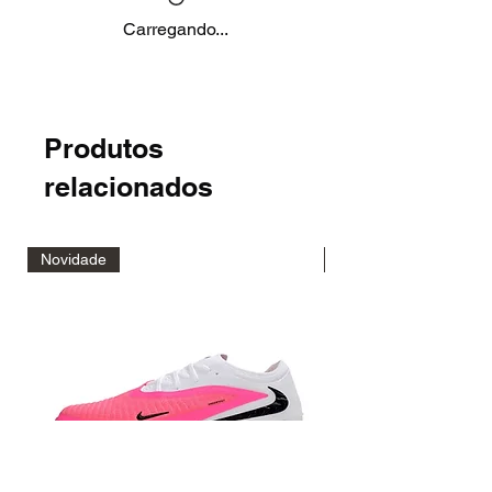
Carregando...
Produtos
relacionados
Novidade
Novidade