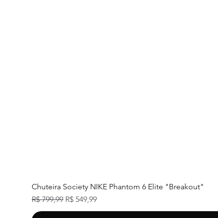
Chuteira Society NIKE Phantom 6 Elite "Breakout"
Preço normal
Preço promocional
R$ 799,99
R$ 549,99