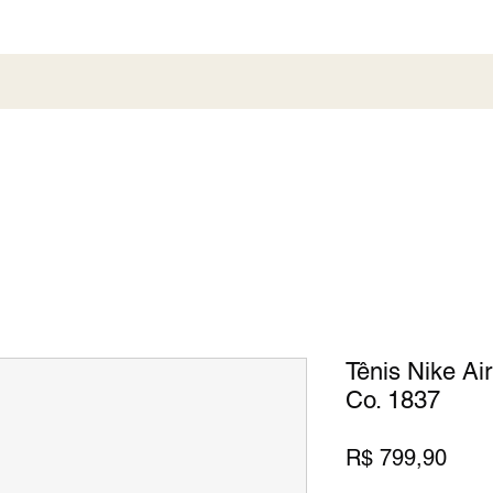
al
Society
Sneaker
Perfumaria
Pronta En
Tênis Nike Ai
Co. 1837
Preç
R$ 799,90