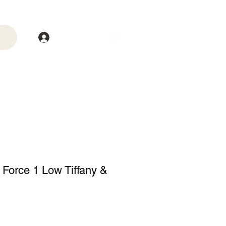
Login
trega
Mais
r Force 1 Low Tiffany &
o